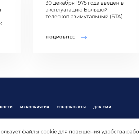
30 декабря 1975 года введен в
й
эксплуатацию Большой
телескоп азимутальный (БТА)
к
ПОДРОБНЕЕ
ВОСТИ
МЕРОПРИЯТИЯ
СПЕЦПРОЕКТЫ
ДЛЯ СМИ
ки.рф – официальный сайт Года науки и технологий в России. На сайте
вная информация о главных новостях, онлайн-трансляциях, акциях
спользует файлы cookie для повышения удобства рабо
ях Года науки и технологий. Сайт создан при поддержке