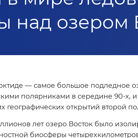
ы над озером 
арктиде — самое большое подледное о
ими полярниками в середине 90-х, и 
х географических открытий второй по
ллионов лет озеро Восток было изоли
ностной биосферы четырехкилометров