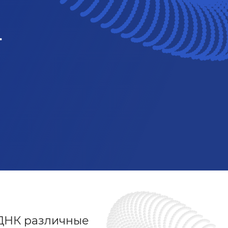
-
 ДНК различные