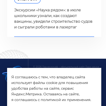
Экскурсии «Наука рядом»: в июле
школьники узнали, как создают
вакцины, увидели строительство судов
и сыграли роботами в лазертаг
© 2026 Годнауки.рф – официальный сайт Года науки
и технологий в России. На сайте собрана основная
Я соглашаюсь с тем, что владелец сайта
информация о главных новостях, онлайн-
трансляциях, акциях и мероприятиях Года науки
использует файлы cookie для повышения
и технологий. Сайт создан при поддержке
удобства работы на сайте, сервис
АНО «Национальные приоритеты»
Яндекс.Метрика. Оставаясь на сайте,
я соглашаюсь с политикой их применения.
Пользовательское соглашение