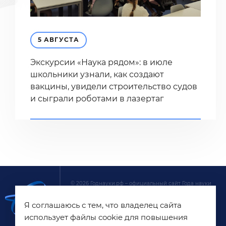
5 АВГУСТА
Экскурсии «Наука рядом»: в июле
школьники узнали, как создают
вакцины, увидели строительство судов
и сыграли роботами в лазертаг
© 2026 Годнауки.рф – официальный сайт Года науки
и технологий в России. На сайте собрана основная
Я соглашаюсь с тем, что владелец сайта
информация о главных новостях, онлайн-
трансляциях, акциях и мероприятиях Года науки
использует файлы cookie для повышения
и технологий. Сайт создан при поддержке