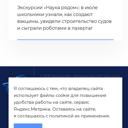
Экскурсии «Наука рядом»: в июле
школьники узнали, как создают
вакцины, увидели строительство судов
и сыграли роботами в лазертаг
© 2026 Годнауки.рф – официальный сайт Года науки
и технологий в России. На сайте собрана основная
Я соглашаюсь с тем, что владелец сайта
информация о главных новостях, онлайн-
трансляциях, акциях и мероприятиях Года науки
использует файлы cookie для повышения
и технологий. Сайт создан при поддержке
удобства работы на сайте, сервис
АНО «Национальные приоритеты»
Яндекс.Метрика. Оставаясь на сайте,
я соглашаюсь с политикой их применения.
Пользовательское соглашение
Политика конфиденциальности