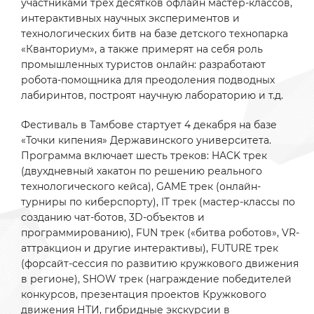
участниками трех десятков офлайн мастер-классов,
интерактивных научных экспериментов и
технологических битв на базе детского технопарка
«Кванториум», а также примерят на себя роль
промышленных туристов онлайн: разработают
робота-помощника для преодоления подводных
лабиринтов, построят научную лабораторию и т.д.
Фестиваль в Тамбове стартует 4 декабря на базе
«Точки кипения» Державинского университета.
Программа включает шесть треков: HACK трек
(двухдневный хакатон по решению реального
технологического кейса), GAME трек (онлайн-
турниры по киберспорту), IT трек (мастер-классы по
созданию чат-ботов, 3D-объектов и
программированию), FUN трек («битва роботов», VR-
аттракцион и другие интерактивы), FUTURE трек
(форсайт-сессия по развитию кружкового движения
в регионе), SHOW трек (награждение победителей
конкурсов, презентация проектов Кружкового
движения НТИ, гибридные экскурсии в